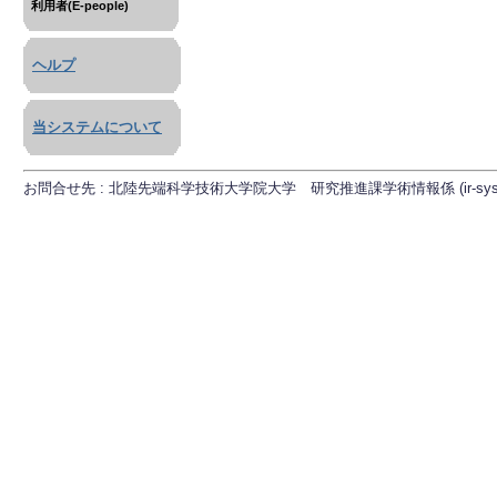
利用者(E-people)
ヘルプ
当システムについて
お問合せ先 : 北陸先端科学技術大学院大学 研究推進課学術情報係 (ir-sys[at]ml.