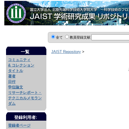
全て
教員登録文献
一覧
JAIST Repository
>
コミュニティ
& コレクション
タイトル
著者
日付
学位論文
リサーチレポート・
テクニカルメモラン
ダム
登録利用者:
登録者ページ