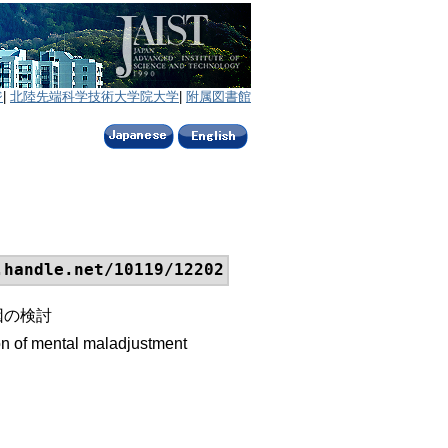
ジ
|
北陸先端科学技術大学院大学
|
附属図書館
.handle.net/10119/12202
因の検討
tion of mental maladjustment