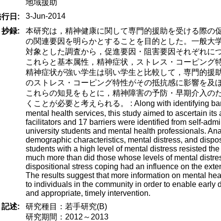
地域援助
3-Jun-2014
発行日:
抄録:
本研究は，精神健康に関して専門的援助を受ける際の
の関連要因を明らかとすることを目的とした。一般大
対象とした調査から，促進要因・阻害要因それぞれにつ
これらと基本属性，精神症状，ストレス・コーピング
精神症状が強い学生は弱い学生と比較して，専門的援
のストレス・コーピング特性がその抵抗感に影響を及
これらの知見をもとに，精神障害の予防・早期介入の
くことが必要と考えられる。 : Along with identifying barriers a
mental health services, this study aimed to ascertain its a
facilitators and 17 barriers were identified from self-ad
university students and mental health professionals. An
demographic characteristics, mental distress, and dispo
students with a high level of mental distress resisted th
much more than did those whose levels of mental distre
dispositional stress coping had an influence on the exte
The results suggest that more information on mental hea
to individuals in the community in order to enable early
and appropriate, timely intervention.
記述:
研究種目：若手研究(B)
研究期間：2012～2013