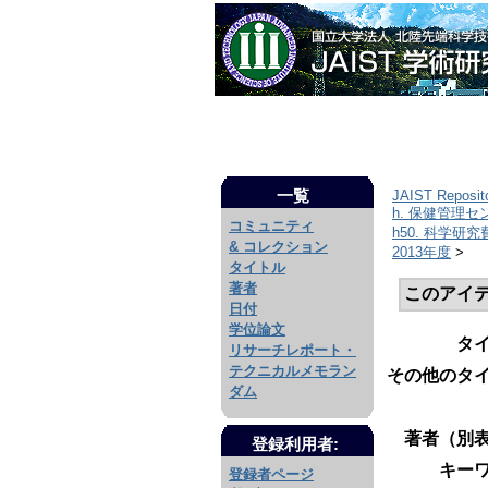
一覧
JAIST Reposit
h. 保健管理セ
コミュニティ
h50. 科学
& コレクション
2013年度
>
タイトル
著者
このアイ
日付
学位論文
タ
リサーチレポート・
テクニカルメモラン
その他のタイ
ダム
著者（別表
登録利用者:
キーワ
登録者ページ