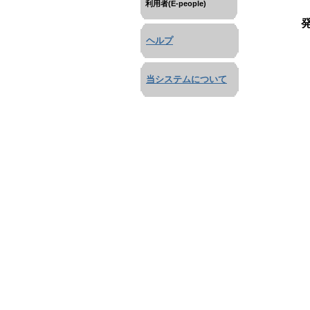
利用者(E-people)
ヘルプ
当システムについて