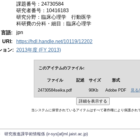
課題番号：24730584
研究者番号：10416183
研究分野：臨床心理学 行動医学
科研費の分科・細目：臨床心理学
jpn
言語:
URI:
https://hdl.handle.net/10119/12202
ョン:
2013年度 (FY 2013)
このアイテムのファイル:
ファイル
記述
サイズ
形式
24730584seika.pdf
90Kb
Adobe PDF
見る
当システムに保管されているアイテムはすべて著作権により保護され
学術情報係 (ir-sys[at]ml.jaist.ac.jp)