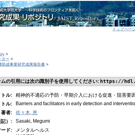
トップペー
ory
>
ンター
>
研究費助成事業研究成果報告書
>
https://hdl
テムの引用には次の識別子を使用してください:
イトル:
精神的不適応の予防・早期介入における促進・阻害要
Barriers and facilitators in early detection and interven
トル:
著者:
佐々木, 恵
Sasaki, Megumi
記）:
ード:
メンタルヘルス