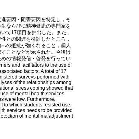
促進要因・阻害要因を特定し，そ
学生ならびに精神健康の専門家を
いて17項目を抽出した。また，
特性との関連を検討したところ，
助への抵抗が強くなること，個人
ぼすことなどが示された。今後は
ための情報発信・啓発を行ってい
nd facilitators to the use of
ssociated factors. A total of 17
ministered surveys performed with
alyses of the relationships among
sitional stress coping showed that
e use of mental health services
ss were low. Furthermore,
nt to which students resisted use.
lth services needs to be provided
 detection of mental maladjustment