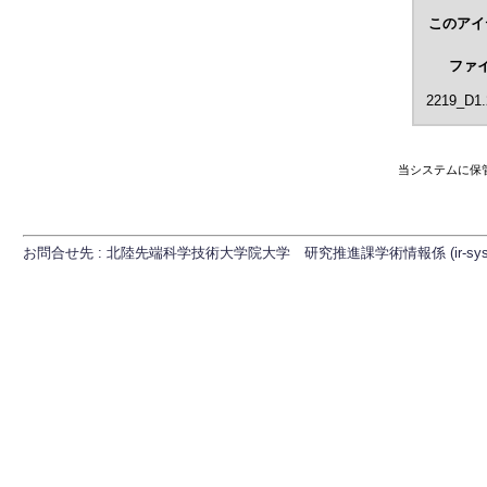
このアイ
ファ
2219_D1.
当システムに保
お問合せ先 : 北陸先端科学技術大学院大学 研究推進課学術情報係 (ir-sys[at]ml.