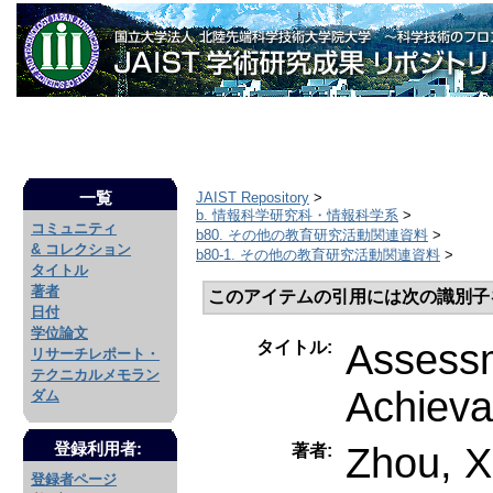
一覧
JAIST Repository
>
b. 情報科学研究科・情報科学系
>
コミュニティ
b80. その他の教育研究活動関連資料
>
& コレクション
b80-1. その他の教育研究活動関連資料
>
タイトル
著者
このアイテムの引用には次の識別子
日付
学位論文
Assessm
タイトル:
リサーチレポート・
テクニカルメモラン
Achievab
ダム
Zhou, X
登録利用者:
著者:
登録者ページ