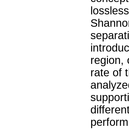
lossles
Shannon
separat
introduc
region, 
rate of 
analyze
support
differen
perform