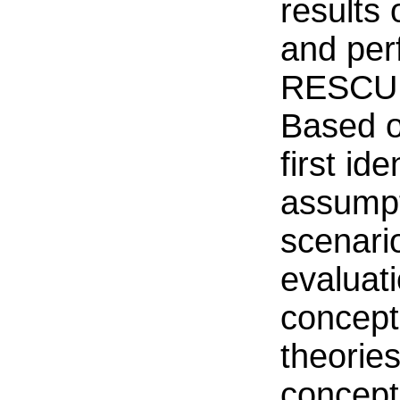
results 
and per
RESCUE
Based o
first id
assumpt
scenario
evaluati
concept
theories
concept,