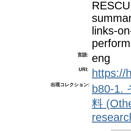
RESCUE
summari
links-on
perform
eng
言語:
URI:
https:/
出現コレクション:
b80-
料 (Othe
researc