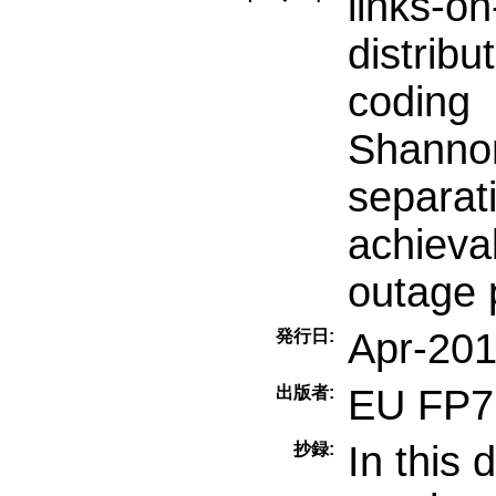
links-on
distribu
coding
Shannon
separat
achieva
outage p
Apr-20
発行日:
EU FP7
出版者:
In this 
抄録: