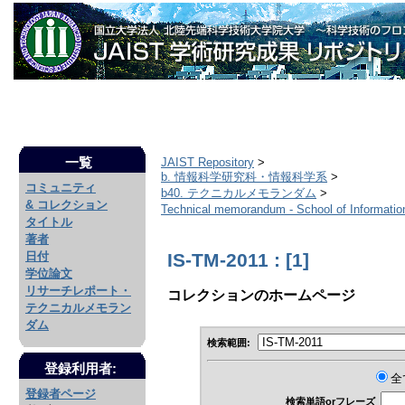
一覧
JAIST Repository
>
b. 情報科学研究科・情報科学系
>
コミュニティ
b40. テクニカルメモランダム
>
& コレクション
Technical memorandum - School of Informat
タイトル
著者
IS-TM-2011 : [1]
日付
学位論文
リサーチレポート・
コレクションのホームページ
テクニカルメモラン
ダム
検索範囲:
登録利用者:
全
登録者ページ
検索単語orフレーズ