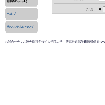
利用者(E-people)
または、
一覧
ヘルプ
当システムについて
お問合せ先 : 北陸先端科学技術大学院大学 研究推進課学術情報係 (ir-sys[at]ml.