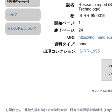
利用者(E-people)
Research report (S
誌名:
Technology)
ヘルプ
IS-RR-95-0019
巻:
1
開始ページ:
当システムについて
24
終了ページ:
URI:
https://hdl.handle
none
資料タイプ:
IS-RR-1995
出現コレクション:
この
この
当システムに保
お問合せ先 : 北陸先端科学技術大学院大学 研究推進課学術情報係 (ir-sys[at]ml.