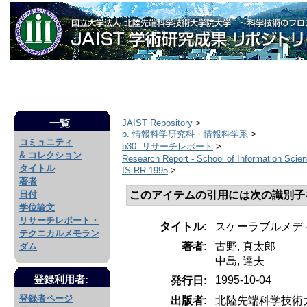
一覧
JAIST Repository
>
b. 情報科学研究科・情報科学系
>
コミュニティ
b30. リサーチレポート
>
& コレクション
Research Report - School of Information Sci
タイトル
IS-RR-1995
>
著者
このアイテムの引用には次の識別子
日付
学位論文
リサーチレポート・
タイトル:
スケーラブルメディ
テクニカルメモラン
著者:
古野, 真太郎
ダム
中島, 達夫
1995-10-04
登録利用者:
発行日:
登録者ページ
出版者:
北陸先端科学技術