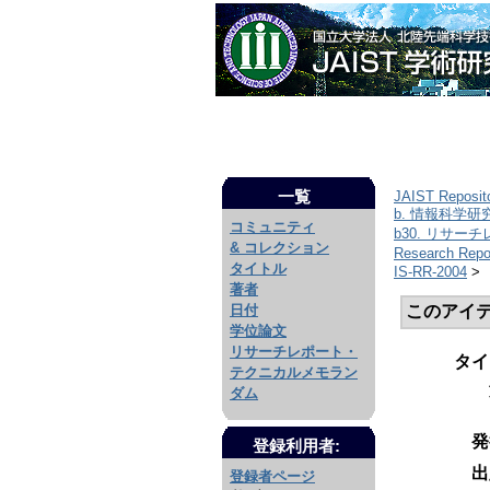
一覧
JAIST Reposit
b. 情報科学
コミュニティ
b30. リサー
& コレクション
Research Repor
タイトル
IS-RR-2004
>
著者
このアイ
日付
学位論文
リサーチレポート・
タイ
テクニカルメモラン
ダム
発
登録利用者:
出
登録者ページ