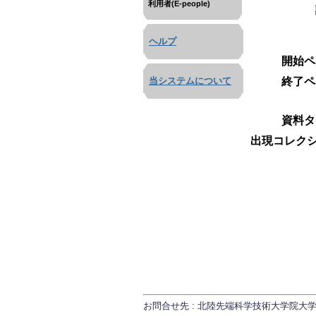
利用者(E-people)
ヘルプ
開始ペ
終了ペ
当システムについて
資料タ
出現コレクシ
お問合せ先 : 北陸先端科学技術大学院大学 研究推進課