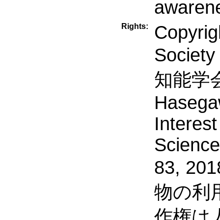
awarene
Rights:
Copyrig
Society
知能学会）.
Hasegaw
Interes
Science
83, 2
物の利
作権は