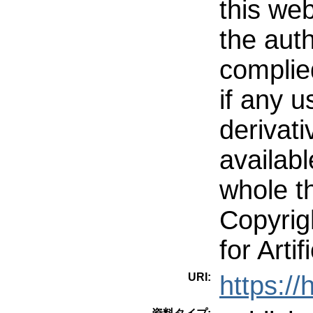
this we
the aut
complie
if any 
derivati
availabl
whole t
Copyrig
for Artif
URI:
https:/