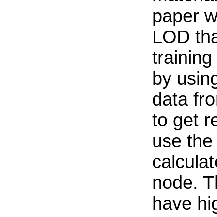
paper w
LOD tha
training
by usin
data fr
to get 
use the
calcula
node. T
have hig