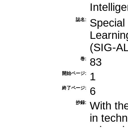
Intel
Special
誌名:
Learnin
(SIG-A
83
巻:
1
開始ページ:
6
終了ページ:
With th
抄録:
in tech