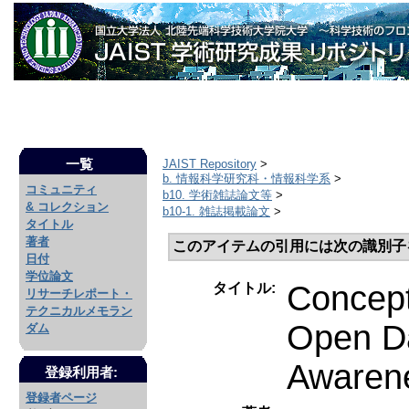
一覧
JAIST Repository
>
b. 情報科学研究科・情報科学系
>
コミュニティ
b10. 学術雑誌論文等
>
& コレクション
b10-1. 雑誌掲載論文
>
タイトル
著者
このアイテムの引用には次の識別子
日付
学位論文
Concept
タイトル:
リサーチレポート・
テクニカルメモラン
Open Da
ダム
Awarene
登録利用者:
登録者ページ