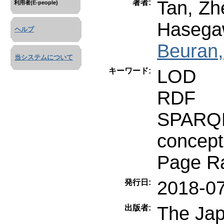
Tan, Zh
著者:
利用者(E-people)
Hasega
ヘルプ
Beuran
当システムについて
LOD
キーワード:
RDF
SPARQ
concep
Page Ra
2018-0
発行日:
The Japa
出版者: