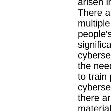
arisen i
There a
multiple
people's
signific
cyberse
the nee
to train
cybersec
there a
material