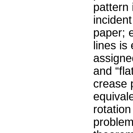
pattern
incident
paper; 
lines is
assigned
and “fla
crease 
equivale
rotation
problem