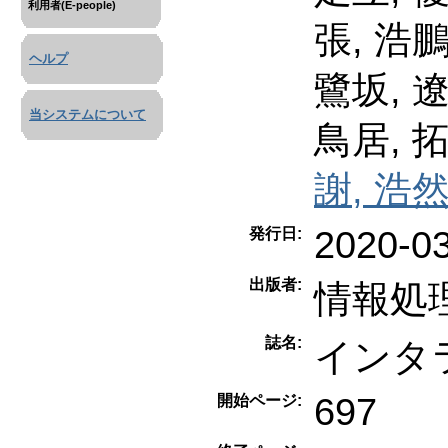
利用者(E-people)
張, 浩
ヘルプ
鷺坂, 
当システムについて
鳥居, 
謝, 浩
2020-0
発行日:
出版者:
情報処
誌名:
インタ
697
開始ページ: