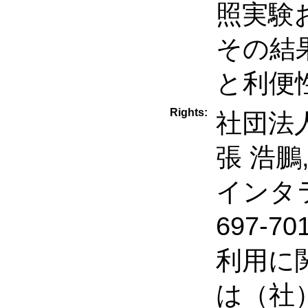
照実験
その結
と利便
Rights:
社団法人
張 浩鵬,
インタラ
697-
利用に
は（社