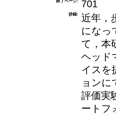
701
終了ページ:
抄録:
近年，
になっ
て，本
ヘッド
イスを
ョンに
評価実
ートフ