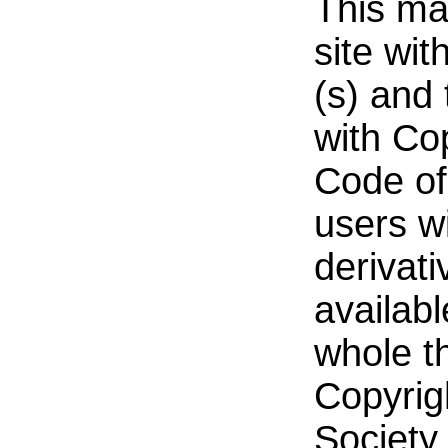
This mat
site wi
(s) and
with Co
Code of 
users w
derivati
availabl
whole t
Copyrig
Society