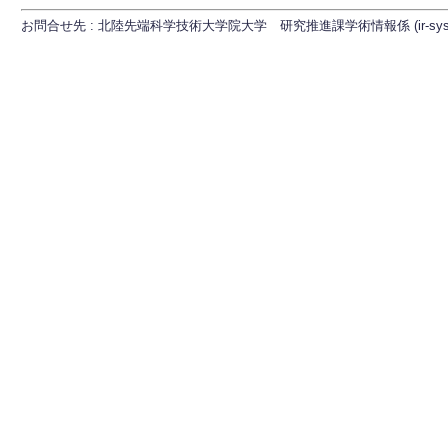
お問合せ先 : 北陸先端科学技術大学院大学 研究推進課学術情報係 (ir-sys[at]ml.