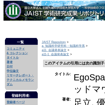
一覧
JAIST Repository
>
a. 知識科学研究科・知識科学系
>
コミュニティ
a11. 会議発表論文
>
& コレクション
a11-1. 会議発表論文
>
タイトル
著者
このアイテムの引用には次の識別子
日付
学位論文
タイトル:
EgoS
リサーチレポート・
テクニカルメモラン
ダム
ッドマ
登録利用者:
著者:
足立, 
登録者ページ