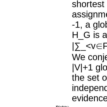
shortest
assignme
-1, a glo
H_G is a
|∑_<v∈F
We conje
|V|+1 gl
the set o
independ
evidence