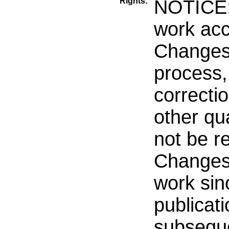
Rights:
NOTICE: 
work acc
Changes 
process, 
correctio
other qu
not be r
Changes
work sin
publicati
subseque