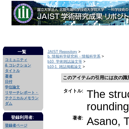
一覧
JAIST Repository
>
b. 情報科学研究科・情報科学系
>
コミュニティ
b10. 学術雑誌論文等
>
& コレクション
b10-1. 雑誌掲載論文
>
タイトル
著者
このアイテムの引用には次の識
日付
学位論文
The stru
タイトル:
リサーチレポート・
テクニカルメモラン
rounding
ダム
Asano, 
登録利用者:
著者:
登録者ページ