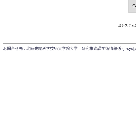
C
当システム
お問合せ先 : 北陸先端科学技術大学院大学 研究推進課学術情報係 (ir-sys[at]ml.ja