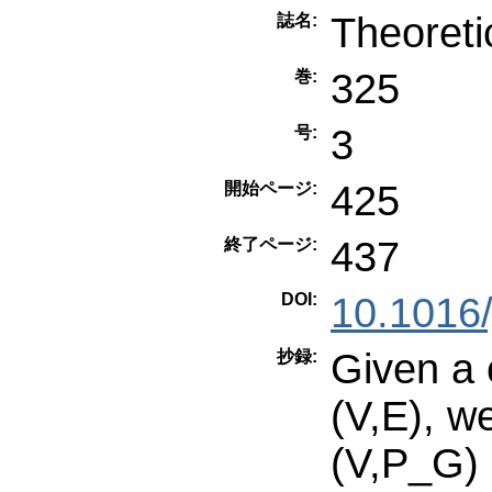
Theoreti
誌名:
325
巻:
3
号:
425
開始ページ:
437
終了ページ:
DOI:
10.1016/
Given a
抄録:
(V,E), w
(V,P_G) 