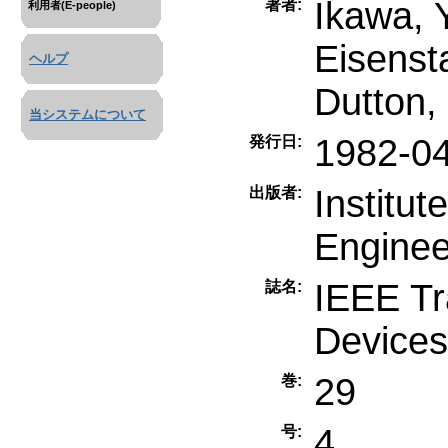
Ikawa, 
著者:
利用者(E-people)
Eisenst
ヘルプ
Dutton,
当システムについて
1982-0
発行日:
Institut
出版者:
Enginee
IEEE Tr
誌名:
Devices
29
巻:
4
号: