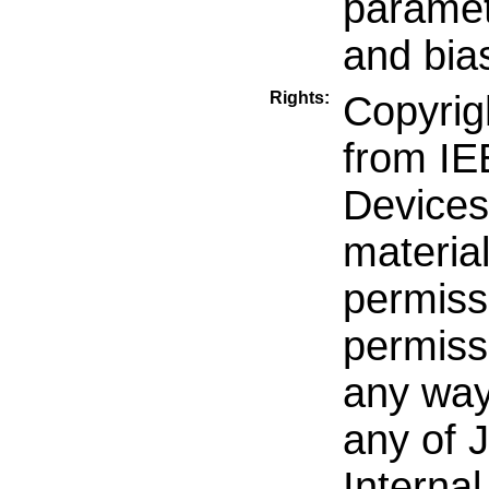
paramet
and bia
Rights:
Copyrig
from IE
Devices
material
permiss
permiss
any way
any of 
Internal