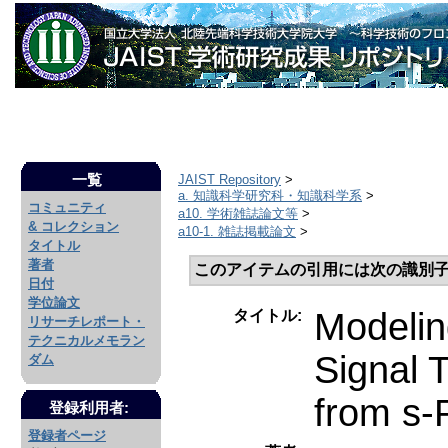
一覧
JAIST Repository
>
a. 知識科学研究科・知識科学系
>
コミュニティ
a10. 学術雑誌論文等
>
& コレクション
a10-1. 雑誌掲載論文
>
タイトル
著者
このアイテムの引用には次の識別子
日付
学位論文
Modelin
タイトル:
リサーチレポート・
テクニカルメモラン
Signal 
ダム
from s
登録利用者:
登録者ページ