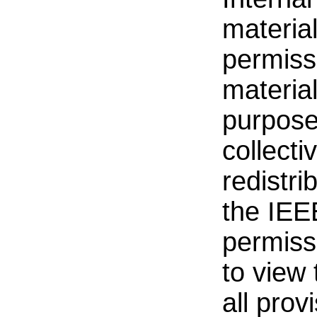
materia
permissi
material
purpose
collecti
redistr
the IEE
permiss
to view
all prov