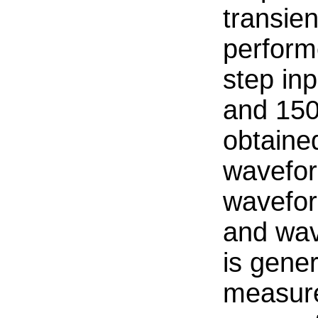
transie
perform
step inp
and 150
obtaine
wavefor
wavefor
and wav
is gener
measure