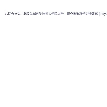
お問合せ先 : 北陸先端科学技術大学院大学 研究推進課学術情報係 (ir-sys[at]ml.