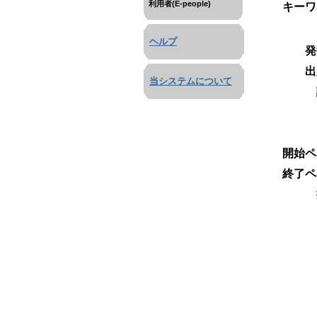
利用者(E-people)
キーワ
ヘルプ
発
出
当システムについて
開始ペ
終了ペ