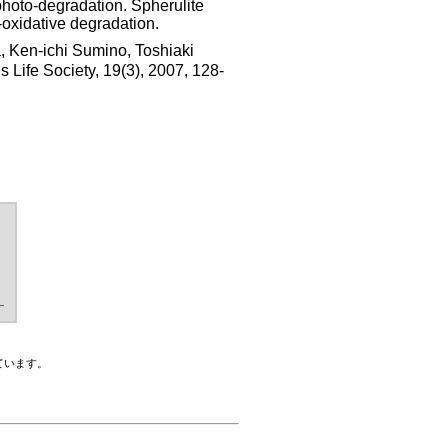
photo-degradation. Spherulite
o-oxidative degradation.
n-ichi Sumino, Toshiaki
s Life Society, 19(3), 2007, 128-
く
ています。