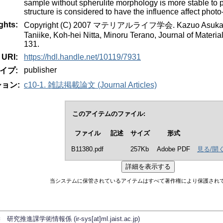
sample without spherulite morphology is more stable to 
structure is considered to have the influence affect phot
ghts:
Copyright (C) 2007 マテリアルライフ学会. Kazuo Asuka, Ke
Taniike, Koh-hei Nitta, Minoru Terano, Journal of Material
131.
URI:
https://hdl.handle.net/10119/7931
publisher
イプ:
ョン:
c10-1. 雑誌掲載論文 (Journal Articles)
このアイテムのファイル:
ファイル
記述
サイズ
形式
B11380.pdf
257Kb
Adobe PDF
見る/開
当システムに保管されているアイテムはすべて著作権により保護され
学術情報係 (ir-sys[at]ml.jaist.ac.jp)