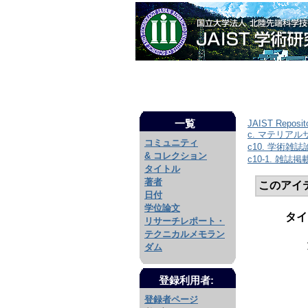
一覧
JAIST Reposit
c. マテリア
コミュニティ
c10. 学術雑
& コレクション
c10-1. 雑誌
タイトル
著者
このアイ
日付
学位論文
タイ
リサーチレポート・
テクニカルメモラン
ダム
登録利用者:
登録者ページ