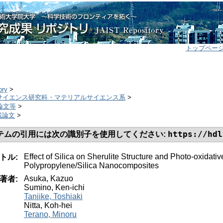
トップペー
ory
>
ルサイエンス研究科・マテリアルサイエンス系
>
誌論文等
>
掲載論文
>
https://hdl
テムの引用には次の識別子を使用してください:
Effect of Silica on Sherulite Structure and Photo-oxidati
トル:
Polypropylene/Silica Nanocomposites
Asuka, Kazuo
著者:
Sumino, Ken-ichi
Taniike, Toshiaki
Nitta, Koh-hei
Terano, Minoru