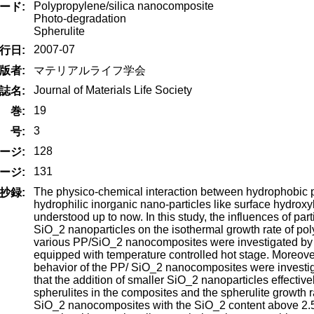
Polypropylene/silica nanocomposite
ード:
Photo-degradation
Spherulite
2007-07
行日:
版者:
マテリアルライフ学会
Journal of Materials Life Society
誌名:
19
巻:
3
号:
128
ージ:
131
ージ:
The physico-chemical interaction between hydrophobic po
抄録:
hydrophilic inorganic nano-particles like surface hydrox
understood up to now. In this study, the influences of part
SiO_2 nanoparticles on the isothermal growth rate of pol
various PP/SiO_2 nanocomposites were investigated by 
equipped with temperature controlled hot stage. Moreove
behavior of the PP/ SiO_2 nanocomposites were investigat
that the addition of smaller SiO_2 nanoparticles effectiv
spherulites in the composites and the spherulite growth
SiO_2 nanocomposites with the SiO_2 content above 2.5 