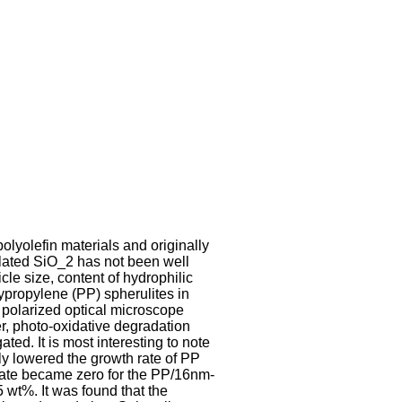
lyolefin materials and originally
ylated SiO_2 has not been well
icle size, content of hydrophilic
ypropylene (PP) spherulites in
polarized optical microscope
r, photo-oxidative degradation
ed. It is most interesting to note
ely lowered the growth rate of PP
 rate became zero for the PP/16nm-
wt%. It was found that the