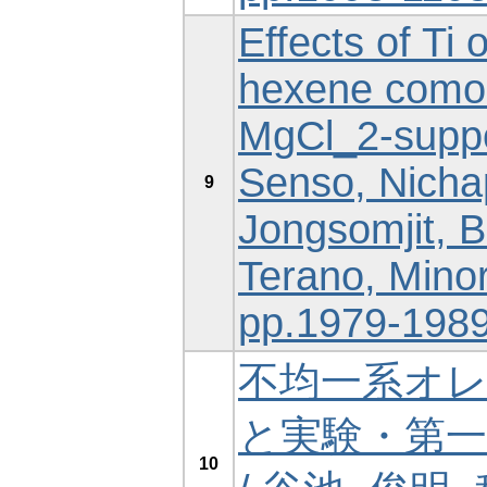
Effects of Ti 
hexene comon
MgCl_2-suppor
Senso, Nicha
9
Jongsomjit, B
Terano, Minor
pp.1979-1989
不均一系オ
と実験・第
10