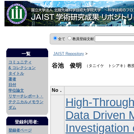
全て
教員登録文献
一覧
JAIST Repository
>
コミュニティ
谷池 俊明
（タニイケ トシアキ）教
& コレクション
タイトル
著者
日付
No．
学位論文
リサーチレポート・
High-Through
テクニカルメモラン
ダム
Data Driven 
登録利用者:
Investigation
登録者ページ