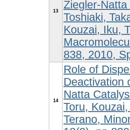
Ziegler-Natta
13
Toshiaki, Ta
Kouzai, Iku, 
Macromolecul
838, 2010, Sp
Role of Dispe
Deactivation 
Natta Catalys
14
Toru, Kouzai,
Terano, Mino