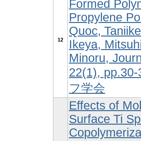
Formed Polym
Propylene Po
Quoc, Taniike
12
Ikeya, Mitsuh
Minoru, Journa
22(1), pp.
フ学会
Effects of Mo
Surface Ti S
Copolymeriza