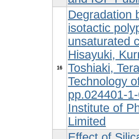
Degradation b
isotactic pol
unsaturated c
Hisayuki, Kur
Toshiaki, Ter
16
Technology of
pp.024401-1-
Institute of 
Limited
Effect of Sili