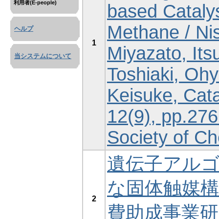
利用者(E-people)
based Catalys
Methane / Ni
ヘルプ
1
Miyazato, Itsu
当システムについて
Toshiaki, Oh
Keisuke, Cata
12(9), pp.27
Society of Ch
遺伝子アル
な固体触媒構造
2
費助成事業研究成