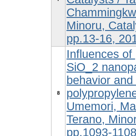
Chammingkwa
Minoru, Cata
pp.13-16, 201
Influences of
SiO_2 nanopar
behavior and 
polypropylen
8
Umemori, Masa
Terano, Minor
pp.1093-1108