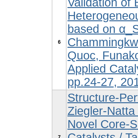
Validation of
Heterogeneou
based on α_S-
Chammingkwa
6
Quoc, Funako,
Applied Catal
pp.24-27, 201
Structure-Per
Ziegler-Natta
Novel Core-S
Catalysts / Ta
7