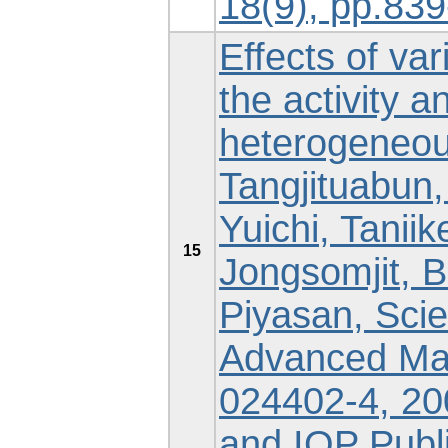
18(9), pp.839
Effects of v
the activity a
heterogeneous
Tangjituabun, 
Yuichi, Taniik
15
Jongsomjit, 
Piyasan, Sci
Advanced Mat
024402-4, 200
and IOP Publi