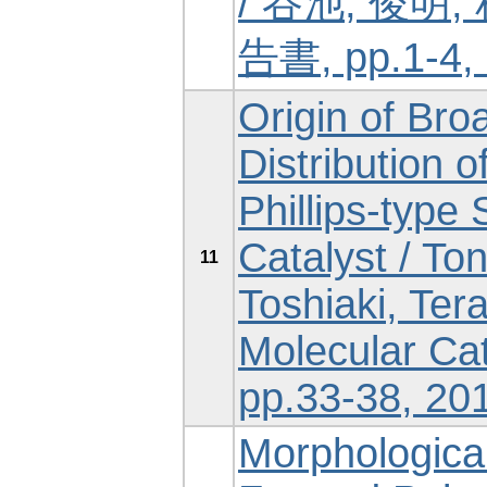
/ 谷池, 俊
告書, pp.1-4, 
Origin of Bro
Distribution 
Phillips-type
Catalyst / To
11
Toshiaki, Ter
Molecular Cat
pp.33-38, 201
Morphological 