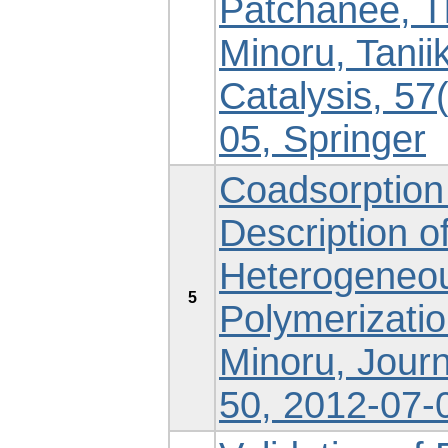
Patchanee, T
Minoru, Taniik
Catalysis, 57
05, Springer
Coadsorption 
Description o
Heterogeneou
5
Polymerization
Minoru, Journ
50, 2012-07-0