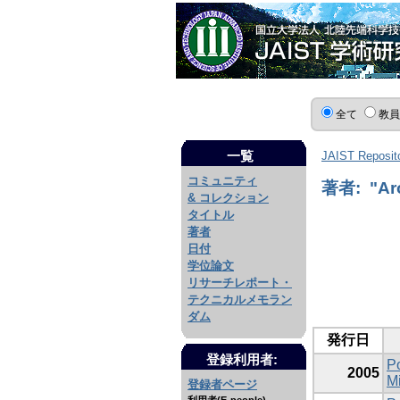
全て
教
一覧
JAIST Reposit
コミュニティ
著者: "Aro
& コレクション
タイトル
著者
日付
学位論文
リサーチレポート・
テクニカルメモラン
ダム
発行日
登録利用者:
Po
2005
Mi
登録者ページ