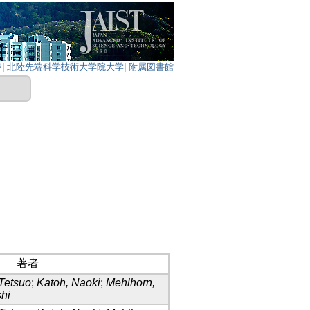
ジ
|
北陸先端科学技術大学院大学
|
附属図書館
著者
Tetsuo
;
Katoh, Naoki
;
Mehlhorn,
hi