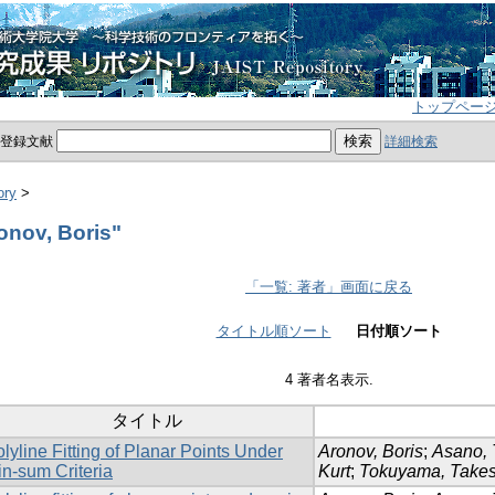
トップペー
員登録文献
詳細検索
ory
>
nov, Boris"
「一覧: 著者」画面に戻る
タイトル順ソート
日付順ソート
4 著者名表示.
タイトル
lyline Fitting of Planar Points Under
Aronov, Boris
;
Asano, 
n-sum Criteria
Kurt
;
Tokuyama, Takes