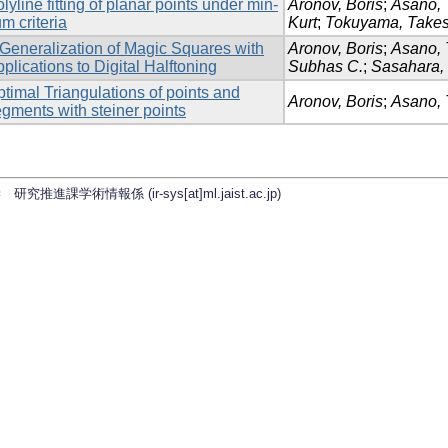
lyline fitting of planar points under min-
Aronov, Boris
;
Asano, 
m criteria
Kurt
;
Tokuyama, Takes
Generalization of Magic Squares with
Aronov, Boris
;
Asano, 
plications to Digital Halftoning
Subhas C.
;
Sasahara, 
timal Triangulations of points and
Aronov, Boris
;
Asano, 
gments with steiner points
学術情報係 (ir-sys[at]ml.jaist.ac.jp)