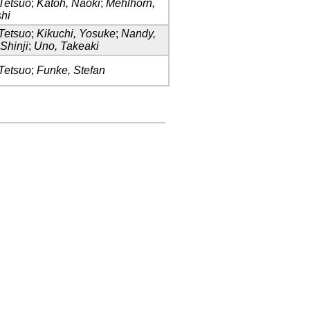
Tetsuo
;
Katoh, Naoki
;
Mehlhorn,
hi
Tetsuo
;
Kikuchi, Yosuke
;
Nandy,
Shinji
;
Uno, Takeaki
Tetsuo
;
Funke, Stefan