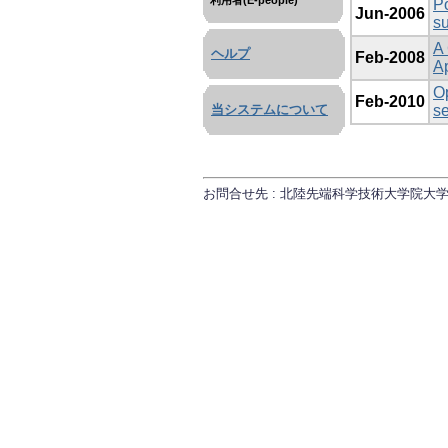
利用者(E-people)
Po
Jun-2006
su
A 
ヘルプ
Feb-2008
Ap
Op
Feb-2010
se
当システムについて
お問合せ先 : 北陸先端科学技術大学院大学 研究推進課