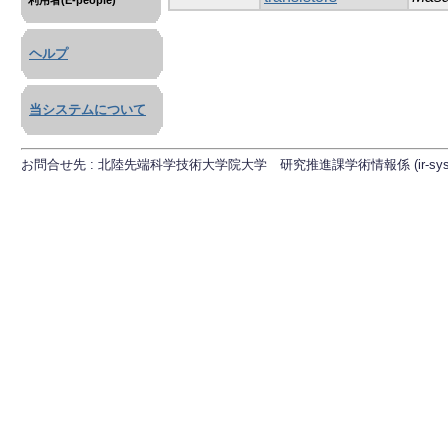
利用者(E-people)
ヘルプ
当システムについて
お問合せ先 : 北陸先端科学技術大学院大学 研究推進課学術情報係 (ir-sys[at]ml.