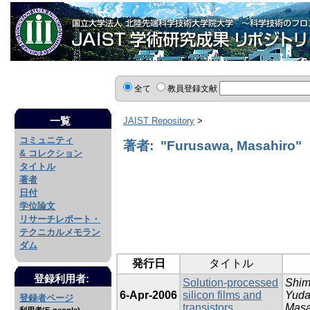
全て
教員登録文献
一覧
JAIST Repository
>
コミュニティ
著者: "Furusawa, Masahiro"
& コレクション
タイトル
著者
日付
学位論文
リサーチレポート・
テクニカルメモラン
ダム
発行日
タイトル
登録利用者:
Solution-processed
Shim
6-Apr-2006
silicon films and
Yuda
登録者ページ
transistors
Mas