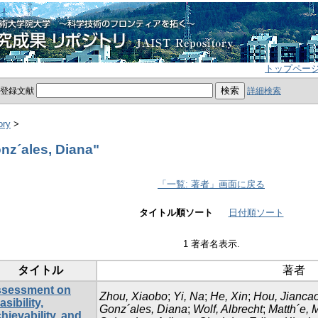
トップペー
員登録文献
詳細検索
ory
>
z´ales, Diana"
「一覧: 著者」画面に戻る
タイトル順ソート
日付順ソート
1 著者名表示.
タイトル
著者
sessment on
Zhou, Xiaobo
;
Yi, Na
;
He, Xin
;
Hou, Jianca
asibility,
Gonz´ales, Diana
;
Wolf, Albrecht
;
Matth´e, 
hievability, and