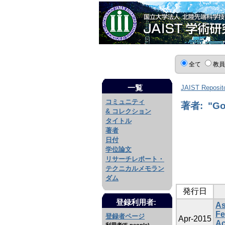
全て
教
一覧
JAIST Reposit
コミュニティ
著者: "Gon
& コレクション
タイトル
著者
日付
学位論文
リサーチレポート・
テクニカルメモラン
ダム
発行日
登録利用者:
As
Fe
登録者ページ
Apr-2015
Ac