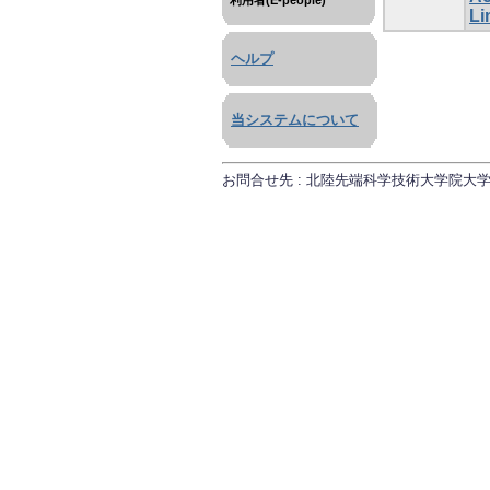
利用者(E-people)
Li
ヘルプ
当システムについて
お問合せ先 : 北陸先端科学技術大学院大学 研究推進課