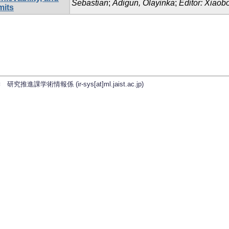
Sebastian
;
Adigun, Olayinka
;
Editor: Xiaob
mits
学術情報係 (ir-sys[at]ml.jaist.ac.jp)