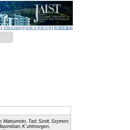
ジ
|
北陸先端科学技術大学院大学
|
附属図書館
o
;
Matsumoto, Tad
;
Szott, Szymon
;
Maximilian
;
K¨uhlmorgen,