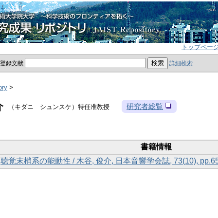
トップペー
員登録文献
詳細検索
ory
>
介
研究者総覧
（キダニ シュンスケ）特任准教授
書籍情報
聴覚末梢系の能動性 / 木谷, 俊介, 日本音響学会誌, 73(10), pp.65