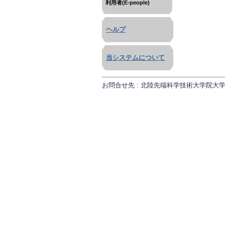
利用者(E-people)
ヘルプ
当システムについて
お問合せ先 : 北陸先端科学技術大学院大学 研究推進課