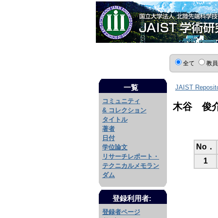
全て
教
一覧
JAIST Reposit
コミュニティ
木谷 俊
& コレクション
タイトル
著者
日付
No．
学位論文
リサーチレポート・
1
テクニカルメモラン
ダム
登録利用者:
登録者ページ