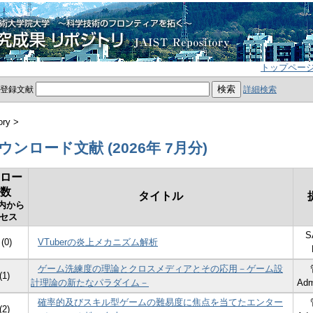
トップペー
員登録文献
詳細検索
ory >
ンロード文献 (2026年 7月分)
ロー
数
タイトル
学内から
セス
S
 (0)
VTuberの炎上メカニズム解析
ゲーム洗練度の理論とクロスメディアとその応用－ゲーム設
(1)
計理論の新たなパラダイム－
Adm
確率的及びスキル型ゲームの難易度に焦点を当てたエンター
(2)