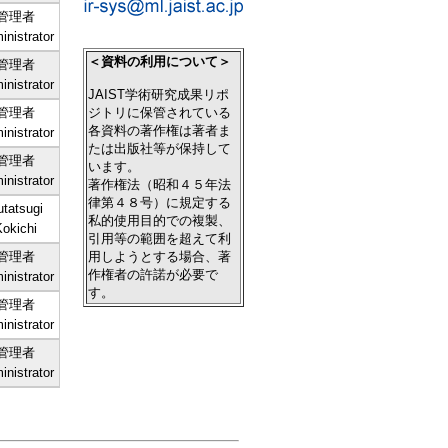
管理者
inistrator
＜資料の利用について＞
管理者
inistrator
JAIST学術研究成果リポ
ジトリに保管されている
管理者
各資料の著作権は著者ま
inistrator
たは出版社等が保持して
管理者
います。
inistrator
著作権法（昭和４５年法
律第４８号）に規定する
utatsugi
私的使用目的での複製、
Kokichi
引用等の範囲を超えて利
用しようとする場合、著
管理者
作権者の許諾が必要で
inistrator
す。
管理者
********************
inistrator
管理者
inistrator