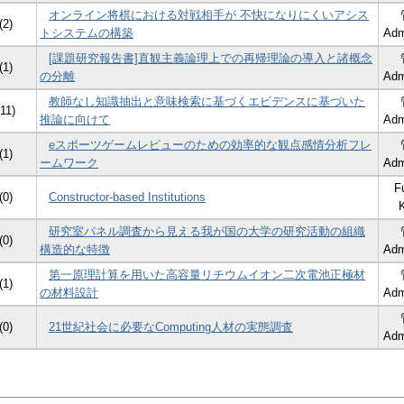
オンライン将棋における対戦相手が 不快になりにくいアシス
(2)
トシステムの構築
Adm
[課題研究報告書]直観主義論理上での再帰理論の導入と諸概念
(1)
の分離
Adm
教師なし知識抽出と意味検索に基づくエビデンスに基づいた
(11)
推論に向けて
Adm
eスポーツゲームレビューのための効率的な観点感情分析フレ
(1)
ームワーク
Adm
F
(0)
Constructor-based Institutions
研究室パネル調査から見える我が国の大学の研究活動の組織
(0)
構造的な特徴
Adm
第一原理計算を用いた高容量リチウムイオン二次電池正極材
(1)
の材料設計
Adm
(0)
21世紀社会に必要なComputing人材の実態調査
Adm