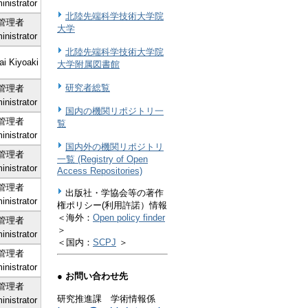
inistrator
北陸先端科学技術大学院
管理者
大学
inistrator
北陸先端科学技術大学院
ai Kiyoaki
大学附属図書館
研究者総覧
管理者
inistrator
国内の機関リポジトリ一
管理者
覧
inistrator
国内外の機関リポジトリ
管理者
一覧 (Registry of Open
inistrator
Access Repositories)
管理者
出版社・学協会等の著作
inistrator
権ポリシー(利用許諾）情報
＜海外：
Open policy finder
管理者
＞
inistrator
＜国内：
SCPJ
＞
管理者
inistrator
● お問い合わせ先
管理者
研究推進課 学術情報係
inistrator