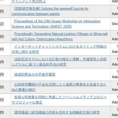
テインメント性の向上
Adm
[課題研究報告書] Solving the werewolf puzzle by
(0)
communication between agents
Adm
Proceedings of the 13th Asean Workshop on Information
(2)
Shir
Science and Technology (AWIST 2025)
Procedurally Generating Natural-Looking Villages in Minecraft
(0)
with Ant Colony Optimization Algorithms
Adm
インターネットチャットシステムにおけるタイミング情報の
(0)
共有に関する研究
Adm
法的言語モデルにおける幻覚の検出と理解：不確実性と内部
(4)
シグナルに基づく複合的手法の研究
Adm
(0)
地域別男女の大学進学要因
Adm
公的研究機関が子会社活用により成果の事業化を促進するた
(0)
めの要素の検討
Adm
多様な特徴量を同時に考慮したソーシャルメディア上のユー
(0)
ザプロフィール推定
Adm
(0)
環境価値と経済価値の共創を志向する戦略的方策の研究
Adm