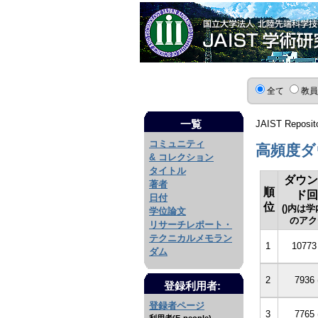
全て
教
一覧
JAIST Reposit
コミュニティ
高頻度ダウ
& コレクション
タイトル
ダウン
著者
順
ド回
日付
位
()内は
学位論文
のアク
リサーチレポート・
テクニカルメモラン
1
10773
ダム
2
7936 
登録利用者:
登録者ページ
3
7765 