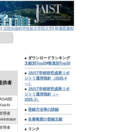
ジ
|
北陸先端科学技術大学院大学
|
附属図書館
● ダウンロードランキング
文献別Top20
/
教員別Top20
●
JAIST学術研究成果リポ
ジトリ運用指針（2026.4
提供者
～）
●
JAIST学術研究成果リポ
ジトリ運用指針（～
ASABE
2026.3）
Koichi
●
登録方法等の詳細
管理者
inistrator
●
名誉教授の登録文献
管理者
● リンク