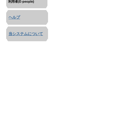
利用者(E-people)
ヘルプ
当システムについて