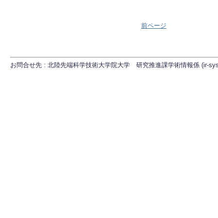
前ページ
お問合せ先 : 北陸先端科学技術大学院大学 研究推進課学術情報係 (ir-sys[at]ml.