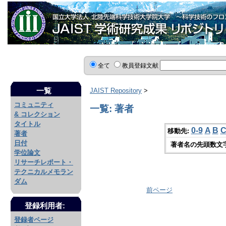
全て
教員登録文献
一覧
JAIST Repository
>
コミュニティ
一覧: 著者
& コレクション
タイトル
0-9
A
B
移動先:
著者
日付
著者名の先頭数文
学位論文
リサーチレポート・
テクニカルメモラン
ダム
前ページ
登録利用者:
登録者ページ