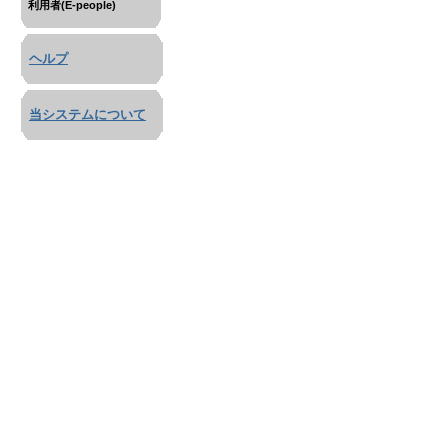
利用者(E-people)
ヘルプ
当システムについて