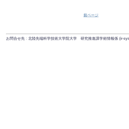
前ページ
お問合せ先 : 北陸先端科学技術大学院大学 研究推進課学術情報係 (ir-sys[at]ml.