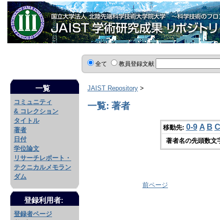
全て
教員登録文献
一覧
JAIST Repository
>
コミュニティ
一覧: 著者
& コレクション
タイトル
0-9
A
B
移動先:
著者
日付
著者名の先頭数文
学位論文
リサーチレポート・
テクニカルメモラン
ダム
前ページ
登録利用者:
登録者ページ