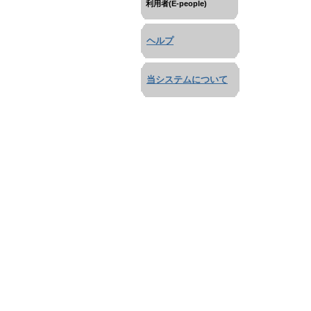
利用者(E-people)
ヘルプ
当システムについて