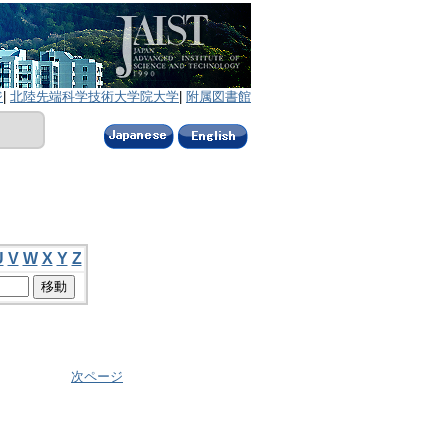
ジ
|
北陸先端科学技術大学院大学
|
附属図書館
U
V
W
X
Y
Z
次ページ