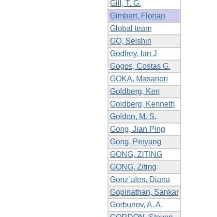
Gill, T. G.
Gimbert, Florian
Global team
GO, Seishin
Godfrey, Ian J
Gogos, Costas G.
GOKA, Masanori
Goldberg, Ken
Goldberg, Kenneth
Golden, M. S.
Gong, Jian Ping
Gong, Peiyang
GONG, ZITING
GONG, Ziting
Gonz´ales, Diana
Gopinathan, Sankar
Gorbunov, A. A.