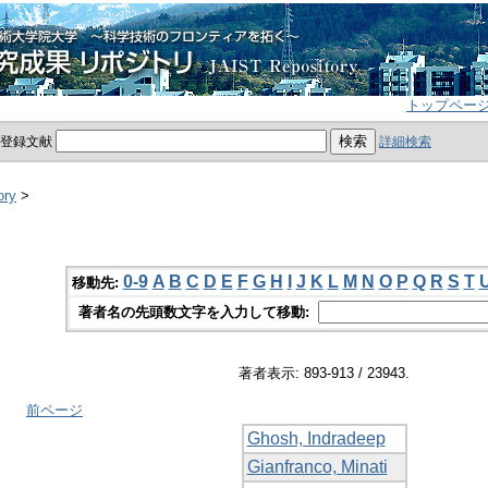
トップペー
員登録文献
詳細検索
ory
>
0-9
A
B
C
D
E
F
G
H
I
J
K
L
M
N
O
P
Q
R
S
T
移動先:
著者名の先頭数文字を入力して移動:
著者表示: 893-913 / 23943.
前ページ
Ghosh, Indradeep
Gianfranco, Minati