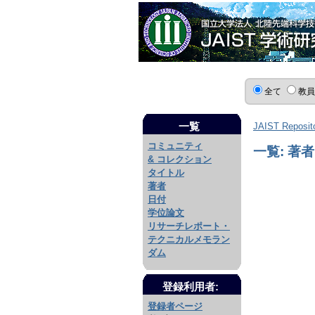
全て
教
一覧
JAIST Reposit
コミュニティ
一覧: 著者
& コレクション
タイトル
著者
日付
学位論文
リサーチレポート・
テクニカルメモラン
ダム
登録利用者:
登録者ページ