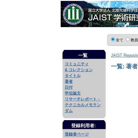
全て
教
一覧
JAIST Reposit
コミュニティ
一覧: 著者
& コレクション
タイトル
著者
日付
学位論文
リサーチレポート・
テクニカルメモラン
ダム
登録利用者:
登録者ページ