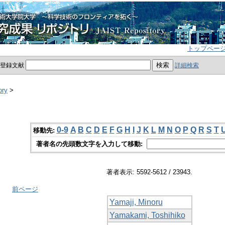
トップペー
員登録文献
詳細検索
ory
>
0-9
A
B
C
D
E
F
G
H
I
J
K
L
M
N
O
P
Q
R
S
T
移動先:
著者名の先頭数文字を入力して移動:
著者表示: 5592-5612 / 23943.
前ページ
Yamaji, Minoru
Yamakami, Toshihiko