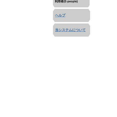
利用者(E-people)
ヘルプ
当システムについて