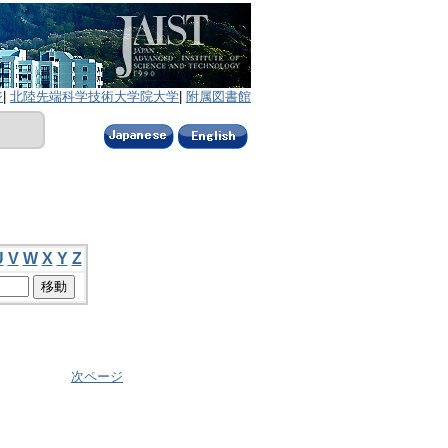
ジ
|
北陸先端科学技術大学院大学
|
附属図書館
U
V
W
X
Y
Z
次ページ