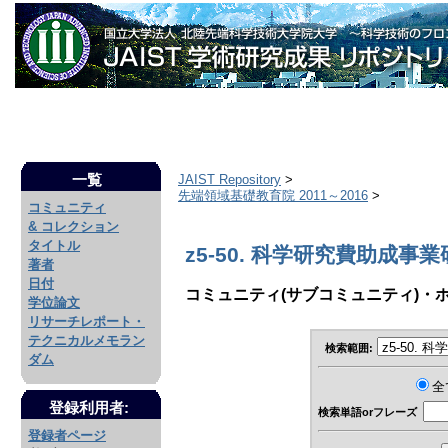
一覧
JAIST Repository
>
先端領域基礎教育院 2011～2016
>
コミュニティ
& コレクション
タイトル
z5-50. 科学研究費助成事
著者
日付
コミュニティ(サブコミュニティ)・
学位論文
リサーチレポート・
テクニカルメモラン
検索範囲:
ダム
全
登録利用者:
検索単語orフレーズ
登録者ページ