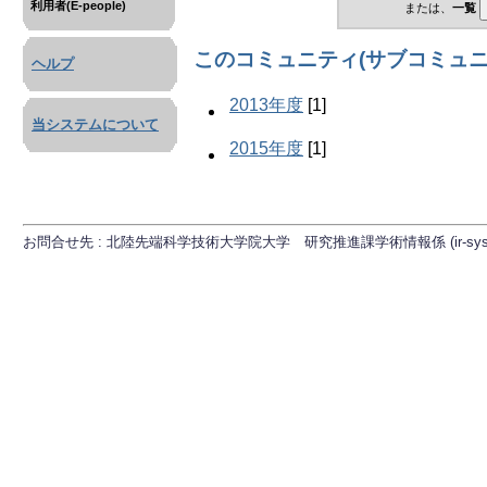
利用者(E-people)
または、
一覧
このコミュニティ(サブコミュニ
ヘルプ
2013年度
[1]
当システムについて
2015年度
[1]
お問合せ先 : 北陸先端科学技術大学院大学 研究推進課学術情報係 (ir-sys[at]ml.