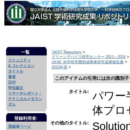
一覧
JAIST Repository
>
グリーンデバイス研究センター 2011～2016
>
コミュニティ
z8-50. 科学研究費助成事業研究成果報告書
>
& コレクション
2015年度
>
タイトル
著者
このアイテムの引用には次の識別子
日付
学位論文
タイトル:
パワー
リサーチレポート・
テクニカルメモラン
ダム
体プロ
登録利用者:
Solutio
その他のタイトル:
登録者ページ