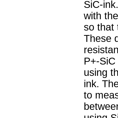
SiC-ink
with th
so that
These d
resista
P+-SiC 
using t
ink. T
to meas
between
using S