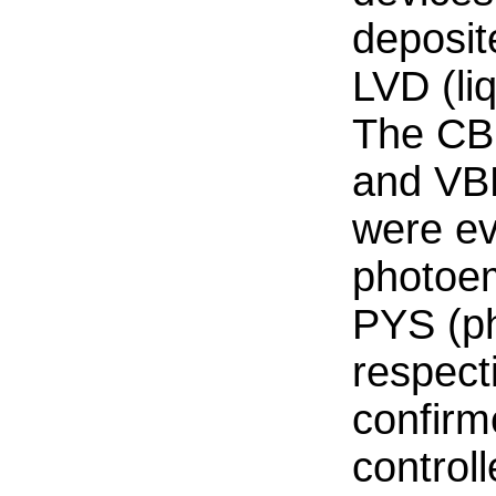
deposit
LVD (li
The CB
and VB
were ev
photoem
PYS (ph
respecti
confir
controll