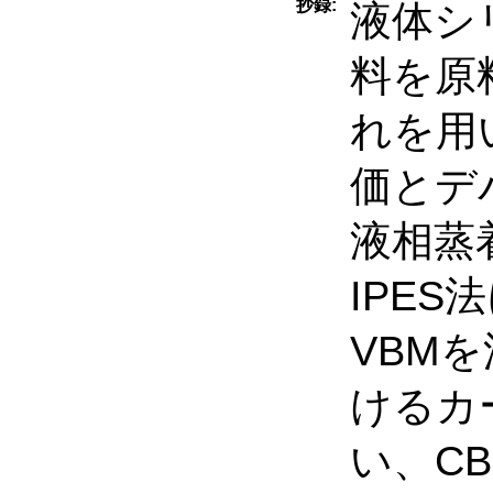
抄録:
液体シ
料を原料
れを用
価とデ
液相蒸
IPES
VBMを
けるカ
い、CB