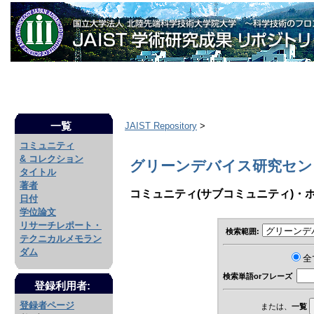
一覧
JAIST Repository
>
コミュニティ
& コレクション
グリーンデバイス研究センター
タイトル
著者
コミュニティ(サブコミュニティ)・
日付
学位論文
リサーチレポート・
検索範囲:
テクニカルメモラン
ダム
全
検索単語orフレーズ
登録利用者:
登録者ページ
または、
一覧