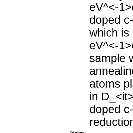
eV^<-1>c
doped c-
which is
eV^<-1>c
sample w
annealin
atoms pla
in D_<it
doped c-S
reductio