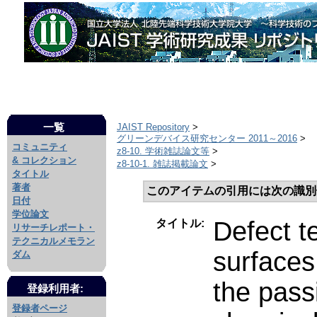
一覧
JAIST Repository
>
グリーンデバイス研究センター 2011～2016
>
コミュニティ
z8-10. 学術雑誌論文等
>
& コレクション
z8-10-1. 雑誌掲載論文
>
タイトル
著者
このアイテムの引用には次の識別
日付
学位論文
Defect te
タイトル:
リサーチレポート・
テクニカルメモラン
surfaces
ダム
the passi
登録利用者:
登録者ページ