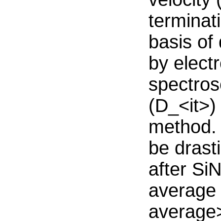
terminat
basis of
by elect
spectros
(D_<it>)
method. 
be drast
after Si
average 
average>