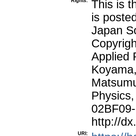
Rights:
This is t
is poste
Japan So
Copyrigh
Applied 
Koyama, 
Matsumur
Physics,
02BF09-
http://d
URI: