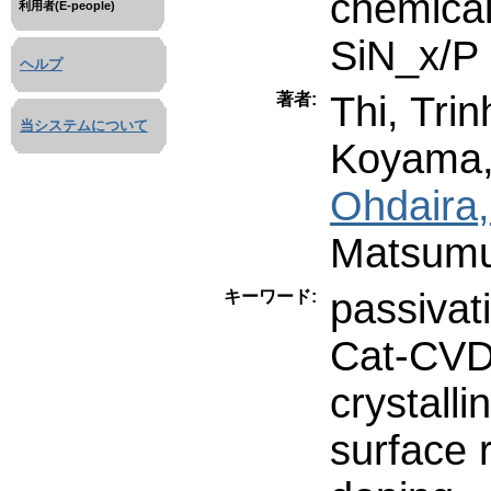
chemical
利用者(E-people)
SiN_x/P 
ヘルプ
Thi, Tri
著者:
当システムについて
Koyama,
Ohdaira,
Matsumu
passivat
キーワード:
Cat-CV
crystalli
surface 