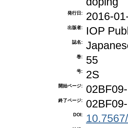
doping
2016-01
発行日:
IOP Publ
出版者:
Japanese
誌名:
55
巻:
2S
号:
02BF09-
開始ページ:
02BF09-
終了ページ:
DOI:
10.7567