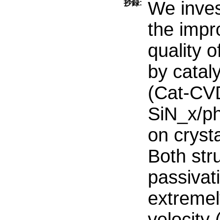
We inves
抄録:
the impr
quality o
by catal
(Cat-CV
SiN_x/ph
on crysta
Both str
passivati
extremel
velocity