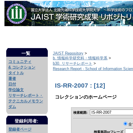
一覧
JAIST Repository
>
b. 情報科学研究科・情報科学系
>
コミュニティ
b30. リサーチレポート
>
& コレクション
Research Report - School of Information Sci
タイトル
著者
IS-RR-2007 : [12]
日付
学位論文
リサーチレポート・
コレクションのホームページ
テクニカルメモラン
ダム
検索範囲:
登録利用者:
全
登録者ページ
検索単語orフレーズ