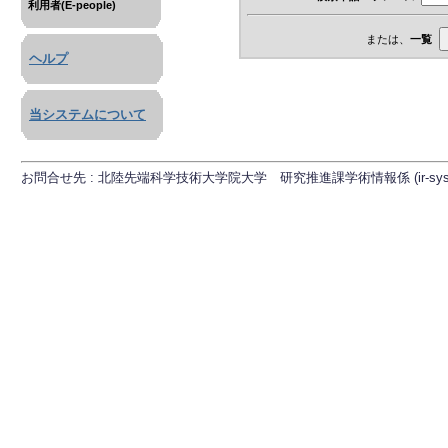
利用者(E-people)
または、
一覧
ヘルプ
当システムについて
お問合せ先 : 北陸先端科学技術大学院大学 研究推進課学術情報係 (ir-sys[at]ml.