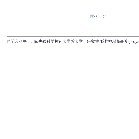
前ページ
お問合せ先 : 北陸先端科学技術大学院大学 研究推進課学術情報係 (ir-sys[at]ml.