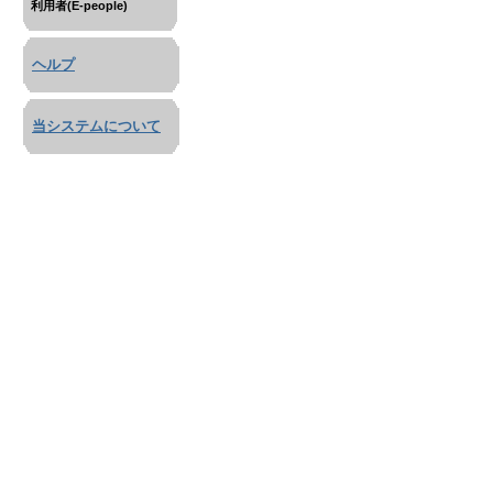
利用者(E-people)
ヘルプ
当システムについて