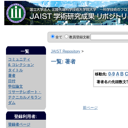
全て
教員登録文献
一覧
JAIST Repository
>
コミュニティ
一覧: 著者
& コレクション
タイトル
0-9
A
B
移動先:
著者
日付
著者名の先頭数文
学位論文
リサーチレポート・
テクニカルメモラン
ダム
前ページ
登録利用者:
登録者ページ