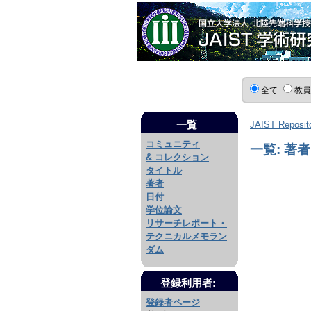
全て
教
一覧
JAIST Reposit
コミュニティ
一覧: 著者
& コレクション
タイトル
著者
日付
学位論文
リサーチレポート・
テクニカルメモラン
ダム
登録利用者:
登録者ページ