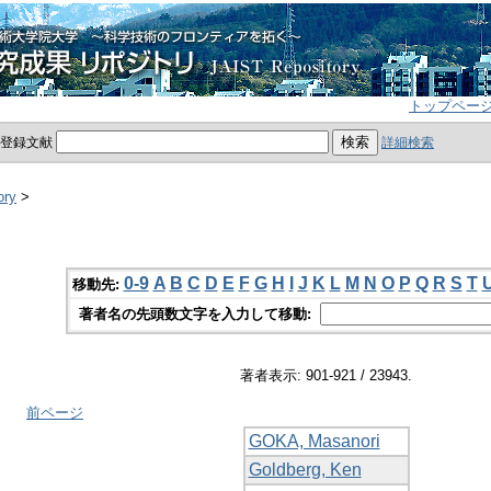
トップペー
員登録文献
詳細検索
ory
>
0-9
A
B
C
D
E
F
G
H
I
J
K
L
M
N
O
P
Q
R
S
T
移動先:
著者名の先頭数文字を入力して移動:
著者表示: 901-921 / 23943.
前ページ
GOKA, Masanori
Goldberg, Ken