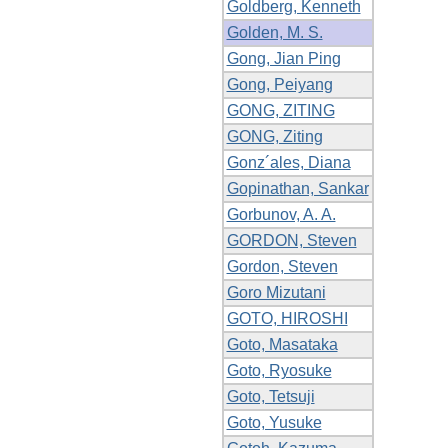
Goldberg, Kenneth
Golden, M. S.
Gong, Jian Ping
Gong, Peiyang
GONG, ZITING
GONG, Ziting
Gonz´ales, Diana
Gopinathan, Sankar
Gorbunov, A. A.
GORDON, Steven
Gordon, Steven
Goro Mizutani
GOTO, HIROSHI
Goto, Masataka
Goto, Ryosuke
Goto, Tetsuji
Goto, Yusuke