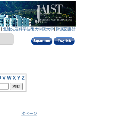
ジ
|
北陸先端科学技術大学院大学
|
附属図書館
U
V
W
X
Y
Z
次ページ