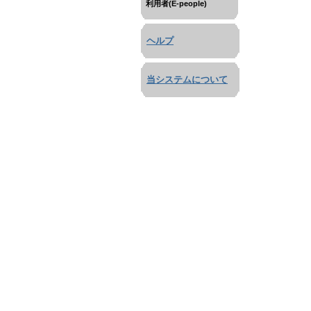
利用者(E-people)
ヘルプ
当システムについて