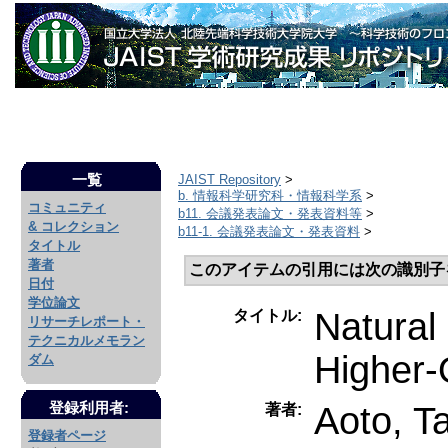
一覧
JAIST Repository
>
b. 情報科学研究科・情報科学系
>
コミュニティ
b11. 会議発表論文・発表資料等
>
& コレクション
b11-1. 会議発表論文・発表資料
>
タイトル
著者
このアイテムの引用には次の識別子
日付
学位論文
Natural
タイトル:
リサーチレポート・
テクニカルメモラン
Higher-
ダム
Aoto, T
登録利用者:
著者:
登録者ページ