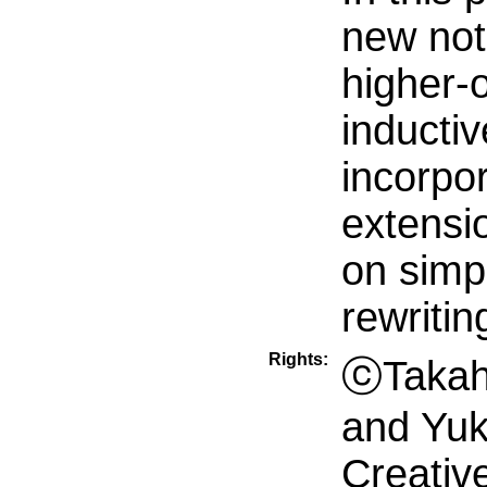
new not
higher-o
inductiv
incorpo
extensio
on simp
rewriti
Rights:
ⓒTakahi
and Yuk
Creati