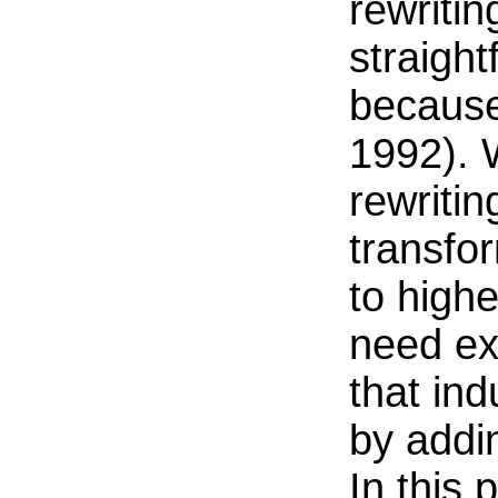
rewriting
straight
because
1992). 
rewriti
transfor
to highe
need ext
that in
by addi
In this