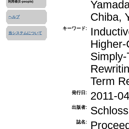
Yamada,
利用者(E-people)
Chiba, 
ヘルプ
Inducti
キーワード:
当システムについて
Higher-
Simply-
Rewriti
Term Re
2011-04
発行日:
Schloss
出版者:
Proceed
誌名: