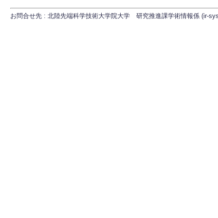
お問合せ先 : 北陸先端科学技術大学院大学 研究推進課学術情報係 (ir-sys[at]ml.