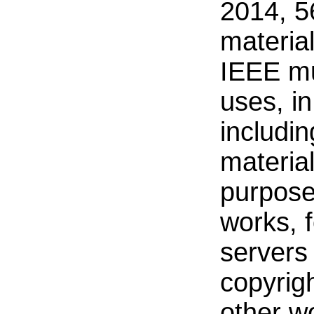
2014, 5
materia
IEEE mu
uses, in
includin
material
purpose
works, f
servers 
copyrig
other w