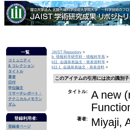
一覧
JAIST Repository
>
b. 情報科学研究科・情報科学系
>
コミュニティ
b11. 会議発表論文・発表資料等
>
& コレクション
b11-1. 会議発表論文・発表資料
>
タイトル
著者
このアイテムの引用には次の識別子
日付
学位論文
A new (
タイトル:
リサーチレポート・
テクニカルメモラン
Functio
ダム
Miyaji, 
登録利用者:
著者:
登録者ページ