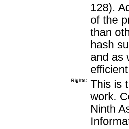
128). Ad
of the 
than ot
hash s
and as 
efficient
Rights:
This is 
work. C
Ninth A
Informa