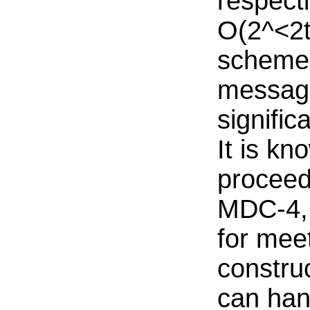
respect
O(2^<2tn
scheme 
message 
signific
It is k
proceed
MDC-4, 
for meet
constru
can han