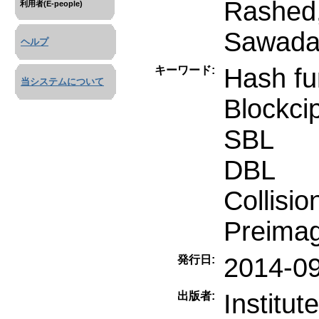
Rashed
利用者(E-people)
Sawada,
ヘルプ
Hash fu
キーワード:
当システムについて
Blockci
SBL
DBL
Collisio
Preimag
2014-0
発行日:
Institut
出版者: