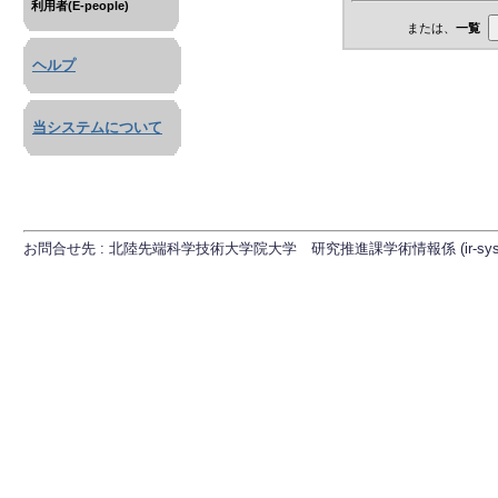
利用者(E-people)
または、
一覧
ヘルプ
当システムについて
お問合せ先 : 北陸先端科学技術大学院大学 研究推進課学術情報係 (ir-sys[at]ml.