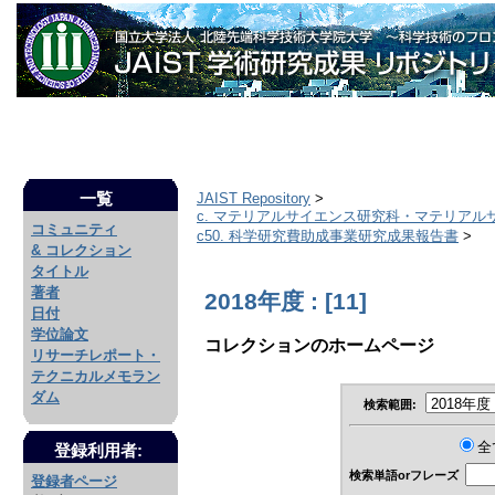
一覧
JAIST Repository
>
c. マテリアルサイエンス研究科・マテリアル
コミュニティ
c50. 科学研究費助成事業研究成果報告書
>
& コレクション
タイトル
著者
2018年度 : [11]
日付
学位論文
コレクションのホームページ
リサーチレポート・
テクニカルメモラン
ダム
検索範囲:
全
登録利用者:
検索単語orフレーズ
登録者ページ