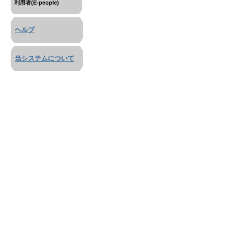
利用者(E-people)
ヘルプ
当システムについて