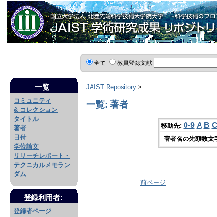
全て
教員登録文献
一覧
JAIST Repository
>
コミュニティ
一覧: 著者
& コレクション
タイトル
0-9
A
B
移動先:
著者
日付
著者名の先頭数文
学位論文
リサーチレポート・
テクニカルメモラン
ダム
前ページ
登録利用者:
登録者ページ