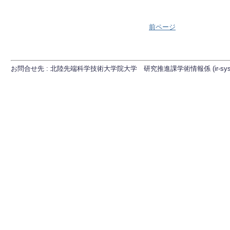
前ページ
お問合せ先 : 北陸先端科学技術大学院大学 研究推進課学術情報係 (ir-sys[at]ml.