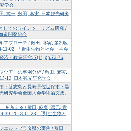
光研究学会
, 純一, 敷田, 麻実, 日本観光研究
rismとしてのワインツーリズム研究 /
5, 北海道開発協会
ローチ / 敷田, 麻実, 第20回
-11-02, 「野生生物と社会」学会
研究, 7(1), pp.73-76,
アーの事例分析 / 敷田, 麻実,
013-12, 日本観光研究学会
羽市・答志島と長崎県佐世保市・黒
 日本観光研究学会全国大会学術論文集,
る / 敷田, 麻実, 湯元, 貴
, 2013-11-28, 「野生生物と
エルトプラタ県の事例 / 敷田,