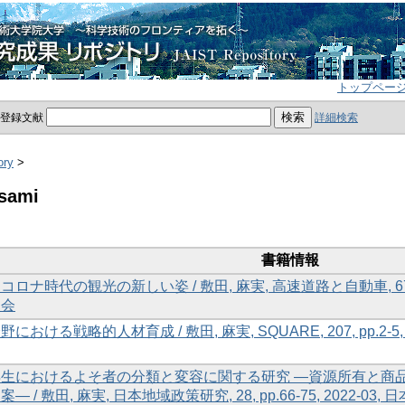
トップペー
員登録文献
詳細検索
ory
>
Asami
書籍情報
ロナ時代の観光の新しい姿 / 敷田, 麻実, 高速道路と自動車, 67(4), pp
査会
における戦略的人材育成 / 敷田, 麻実, SQUARE, 207, pp.2-5,
再生におけるよそ者の分類と変容に関する研究 ―資源所有と商
― / 敷田, 麻実, 日本地域政策研究, 28, pp.66-75, 2022-03