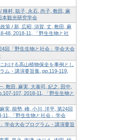
 聡子, 永石, 尚子, 敷田, 麻
2, 日本観光研究学会
, 広昭, 須賀, 丈, 敷田, 麻
8, 2018-11, 「野生生物と社
第24回「野生生物と社会」学会大会
会
園における高山植物保全を事例とし
・講演要旨集, pp.119-119,
敷田, 麻実, 大泰司, 紀之, 田中,
107, 2018-11, 「野生生物と
能勢, 峰, 小川, 洋平, 第24回
8-11, 「野生生物と社会」学会
社会」学会大会プログラム・講演要旨