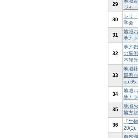
地域資
29
ジャーナ
シリーズ
30
学会
地域お
31
地方財務,
地方都
32
の事例―
本観
地域社
33
事例から
pp.6
地域お
34
地方財務,
地域お
35
地方財務,
「生物文
36
20(1
自然環