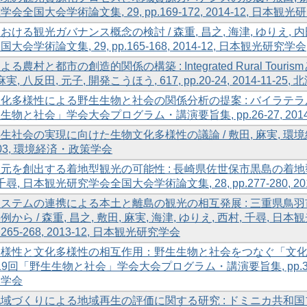
会全国大会学術論文集, 29, pp.169-172, 2014-12, 日本観
おける観光ガバナンス概念の検討 / 森重, 昌之, 海津, ゆりえ, 内田
大会学術論文集, 29, pp.165-168, 2014-12, 日本観光研究学会
る農村と都市の創造的関係の構築 : Integrated Rural Tou
麻実, 八反田, 元子, 開発こうほう, 617, pp.20-24, 2014-11-2
化多様性による野生生物と社会の関係分析の提案 : バイラテラルアプ
生物と社会」学会大会プログラム・講演要旨集, pp.26-27, 2014
生社会の実現に向けた生物文化多様性の議論 / 敷田, 麻実, 環境経済・政策
-03, 環境経済・政策学会
元を創出する着地型観光の可能性 : 長崎県佐世保市黒島の着地型ツ
千尋, 日本観光研究学会全国大会学術論文集, 28, pp.277-280, 2
ステムの連携による本土と離島の観光の相互発展 : 三重県鳥
例から / 森重, 昌之, 敷田, 麻実, 海津, ゆりえ, 西村, 千尋,
p.265-268, 2013-12, 日本観光研究学会
様性と文化多様性の相互作用：野生生物と社会をつなぐ「文化」を考え
第19回「野生生物と社会」学会大会プログラム・講演要旨集, pp.39-39
」学会
域づくりによる地域再生の評価に関する研究 : ドミニカ共和国プ