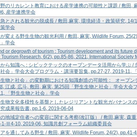
野のリカレント教育における産学連携の可能性と課題 / 敷田, 麻実, 産学連
-06, 産学連携学会
とされる観光の脱成長 / 敷田,麻実, 環境経済・政策研究, 14(1), pp.6
政策学会
変える野生生物の観光利用 / 敷田, 麻実, Wildlife Forum, 25(2), p
会」学会
 or degrowth of tourism : Tourism development and its future de
 Tourism Research, 6(2), pp.85-86, 2021, International Society
から知識へ : シビックテックのオープンデータ活用から学ぶ / 呉, 
社会」学会大会プログラム・講演要旨集, pp.27-27, 2019-1
生物と社会」の変動期における知識創造の可能性 : オープンデ
涼都, 江成, 広斗, 敷田, 麻実, 第25回「野生生物と社会」学会大会プ
9-11, 「野生生物と社会」学会
生物文化多様性を基盤としたレジリアントな観光ガバナンスの研究 
成果報告書, pp.1-6, 2019-06-04
の地域定住者への変容に関する考察(改訂版） / 敷田,麻実, 森重,昌之
4-1-Ⅲ4-10, 2019-06, 知識共創フォーラム組織委員会
を通してみる野生 / 敷田, 麻実, Wildlife Forum, 24(2), pp.41-