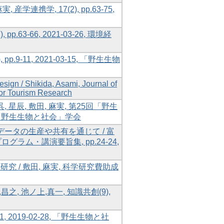
携学, 17(2), pp.63-75,
3-66, 2021-03-26, 環境経
p.9-11, 2021-03-15, 「野生生物
sign / Shikida, Asami, Journal of
 for Tourism Research
星辰, 敷田, 麻実, 第25回「野生
1, 「野生生物と社会」学会
ータの生産や共有を通じて / 富
ログラム・講演要旨集, pp.24-24,
/ 敷田, 麻実, 科学研究費助成
, 池ノ上,真一, 知識共創(9),
41, 2019-02-28, 「野生生物と社