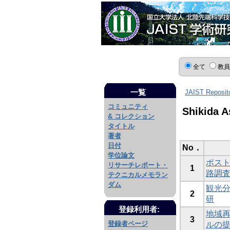
全て
教
一覧
JAIST Reposit
コミュニティ
Shikida 
& コレクション
タイトル
著者
日付
No．
学位論文
ポストコ
リサーチレポート・
1
路調
テクニカルメモラン
ダム
観光分野
2
研
登録利用者:
地域
3
登録者ページ
ルの提案