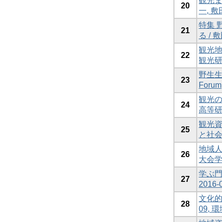
観光ま
20
一, 敷
特集 
21
る / 敷
観光地
22
観光研究
野生生
23
Forum
観光の知
24
高等
観光資源
25
と社
地域人
26
大会学術
学ぶ門に
27
2016
文化的サ
28
09,