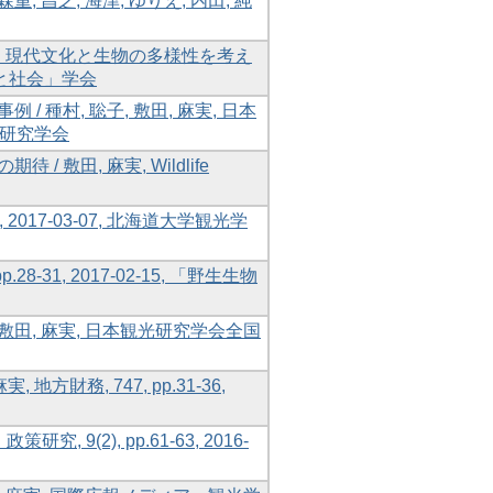
昌之, 海津, ゆりえ, 内田, 純
: 現代文化と生物の多様性を考え
野生生物と社会」学会
種村, 聡子, 敷田, 麻実, 日本
観光研究学会
敷田, 麻実, Wildlife
, 2017-03-07, 北海道大学観光学
.28-31, 2017-02-15, 「野生生物
敷田, 麻実, 日本観光研究学会全国
財務, 747, pp.31-36,
9(2), pp.61-63, 2016-