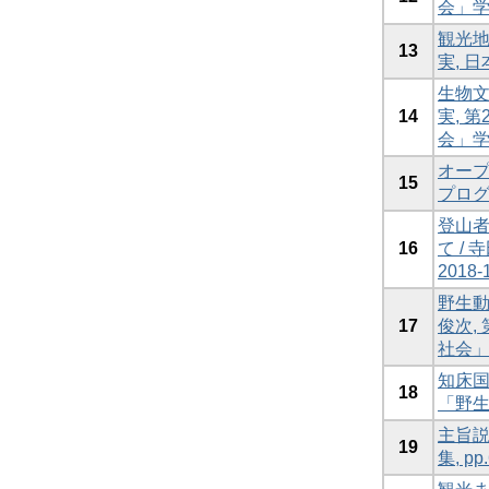
会」
観光地
13
実, 日
生物文
14
実, 
会」
オープ
15
プログラ
登山者
16
て / 
201
野生動物
17
俊次,
社会
知床国
18
「野生
主旨説
19
集, p