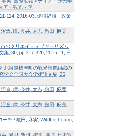
 麻実, 国際広報メディア・観光学
報メディア・観光学院
-114, 2016-03, 環境経済・政策
 瞳, 今井, 太志, 敷田, 麻実,
ーカ市のクリエイティブツーリズム
 pp.317-320, 2015-11, 日
市と北海道標津町の観光推進組織の
観光研究学会全国大会学術論文集, 30,
 瞳, 今井, 太志, 敷田, 麻実,
 瞳, 今井, 太志, 敷田, 麻実,
, 麻実, Wildlife Forum,
愛甲, 哲也, 梅本, 勝博, 日本観