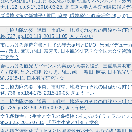
源の戦略的活用における文化の役割と知識マネジメント / 敷田,
ル, 22, pp.3-17, 2016-03-25, 北海道大学大学院国際広
環境政策の新地平 / 敷田, 麻実, 環境経済･政策研究, 9(1), pp.111
こし協力隊の姿 : 隊員、市町村、地域それぞれの目線から(下) / 沼倉,
 737, pp.100-118, 2015-11-05, ぎょうせい
市における創造産業としての観光振興とDMO : 米国パデュ
 / 敷田, 麻実, 内田, 奈芳美, 日本観光研究学会全国大会学術論文集, 30,
光研究学会
会における観光ガバナンスの実践の意義と役割 : 三重県鳥羽
 / 森重, 昌之, 海津, ゆりえ, 内田, 純一, 敷田, 麻実, 日本
5-68, 2015-11, 日本観光研究学会
こし協力隊の姿 : 隊員、市町村、地域それぞれの目線から(中) / 沼倉,
 736, pp.164-175, 2015-10-05, ぎょうせい
こし協力隊の姿 : 隊員、市町村、地域それぞれの目線から(上) / 沼倉,
 735, pp.37-54, 2015-09-05, ぎょうせい
化多様性」 : 生物と文化の多様性 : 考えるバイラテラルアプローチ / 敷田
), pp.23-25, 2015-07-15, 「野生生物と社会」学会
境の観光資源化プロセスと地域資源ガバナンスの形成 / 敷田, 麻実, 