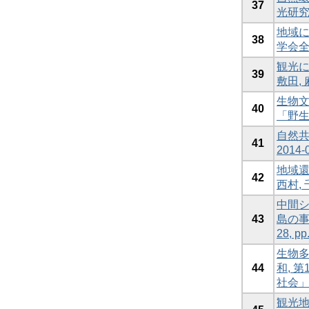
37
光研究学
地域に
38
学会全国
観光によ
39
敷田, 
生物文
40
「野生
自然共
41
2014
地域還
42
西村, 
中間シ
43
島の事
28, p
生物多
44
和, 
社会
観光地