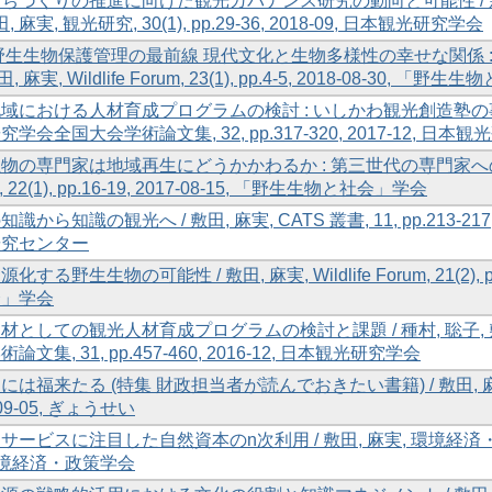
ちづくりの推進に向けた観光ガバナンス研究の動向と可能性 / 森重, 
田, 麻実, 観光研究, 30(1), pp.29-36, 2018-09, 日本観光研究学会
野生生物保護管理の最前線 現代文化と生物多様性の幸せな関係 
田, 麻実, Wildlife Forum, 23(1), pp.4-5, 2018-08-30, 「
域における人材育成プログラムの検討 : いしかわ観光創造塾の事例 / 
学会全国大会学術論文集, 32, pp.317-320, 2017-12, 日本
物の専門家は地域再生にどうかかわるか : 第三世代の専門家への期待 / 
, 22(1), pp.16-19, 2017-08-15, 「野生生物と社会」学会
識から知識の観光へ / 敷田, 麻実, CATS 叢書, 11, pp.213-217
研究センター
化する野生生物の可能性 / 敷田, 麻実, Wildlife Forum, 21(2), pp
会」学会
材としての観光人材育成プログラムの検討と課題 / 種村, 聡子, 
論文集, 31, pp.457-460, 2016-12, 日本観光研究学会
は福来たる (特集 財政担当者が読んでおきたい書籍) / 敷田, 麻実, 地方
-09-05, ぎょうせい
ービスに注目した自然資本のn次利用 / 敷田, 麻実, 環境経済・政策研究, 
 環境経済・政策学会