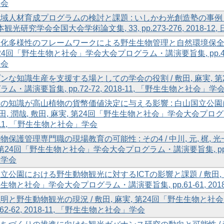
学会
域人材育成プログラムの検討と課題 : いしかわ光創造塾の事例 / 種村,
本観光研究学会全国大会学術論文集, 33, pp.273-276, 2018-1
化多様性のフレームワークによる野生生物管理と自然環境保全政策 / 新
第24回「野生生物と社会」学会大会プログラム・講演要旨集, pp.48-4
学会
ンな知識生産を支援する場としての学会の役割 / 敷田, 麻実, 
ム・講演要旨集, pp.72-72, 2018-11, 「野生生物と社会」学
の知識が高山植物の貨幣価値決定に与える影響 : 白山国立公
寺田, 潤哉, 敷田, 麻実, 第24回「野生生物と社会」学会大会プログラム
8-11, 「野生生物と社会」学会
保護管理専門職の現場教育の可能性 : その4 / 中川, 元, 梶, 光一, 
 第24回「野生生物と社会」学会大会プログラム・講演要旨集, pp.107-
」学会
立公園における野生動物観光に対するICTの影響と課題 / 敷田, 麻実, 
生物と社会」学会大会プログラム・講演要旨集, pp.61-61, 201
明と野生動物観光の現況 / 敷田, 麻実, 第24回「野生生物と
p.62-62, 2018-11, 「野生生物と社会」学会