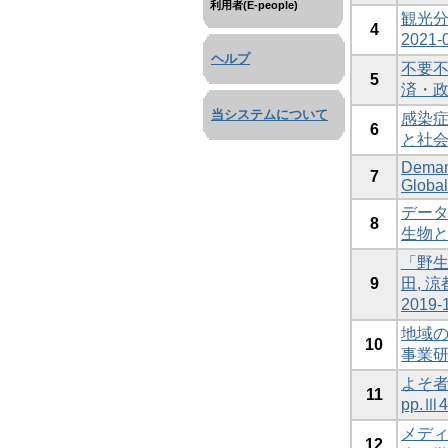
利用者(E-people)
観光分
4
2021
ヘルプ
不要不急
5
済・
当システムについて
感染症が
6
と社
Demand
7
Global
データ
8
生物と
「野生
9
田, 
201
地域の
10
事業研究
よそ者
11
pp.Ⅲ
メディア
12